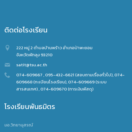
ติดต่อโรงเรียน
222 หมู่ 2 ตำบลบ้านพร้าว อำเภอป่าพะยอม
จังหวัดพัทลุง 93210
satit@tsu.ac.th
074-609667 , 095-432-6621 (สอบถามเรื่องทั่วไป), 074-
609668 (ทะเบียนโรงเรียน), 074-609669 (ระบบ
สารสนเทศ) , 074-609670 (การเงินพัสดุ)
โรงเรียนพันธมิตร
มอ.วิทยานุสรณ์