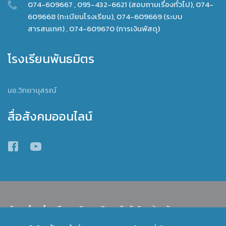
074-609667 , 095-432-6621 (สอบถามเรื่องทั่วไป), 074-
609668 (ทะเบียนโรงเรียน), 074-609669 (ระบบ
สารสนเทศ) , 074-609670 (การเงินพัสดุ)
โรงเรียนพันธมิตร
มอ.วิทยานุสรณ์
สื่อสังคมออนไลน์
พัฒนาโดย โรงเรียนสาธิตมหาวิทยาลัยทักษิณ ฝ่ายมัธยม