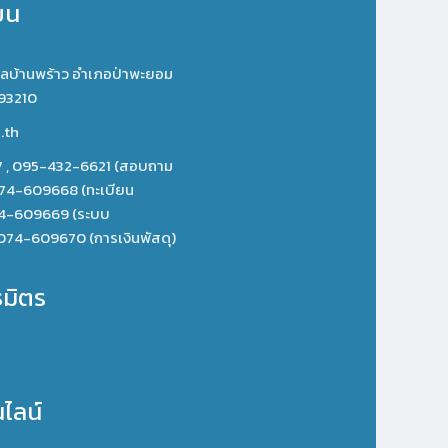
ยน
ำบลบ้านพร้าว อำเภอป่าพะยอม
 93210
.th
 , 095-432-6621 (สอบถาม
, 074-609668 (ทะเบียน
074-609669 (ระบบ
074-609670 (การเงินพัสดุ)
ธมิตร
นไลน์