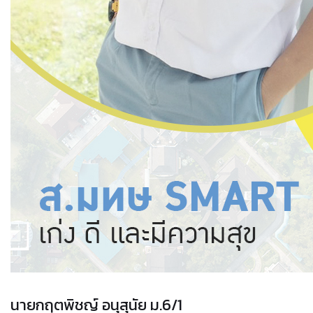
นายกฤตพิชญ์ อนุสุนัย ม.6/1