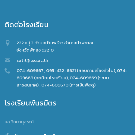
ติดต่อโรงเรียน
222 หมู่ 2 ตำบลบ้านพร้าว อำเภอป่าพะยอม
จังหวัดพัทลุง 93210
satit@tsu.ac.th
074-609667 , 095-432-6621 (สอบถามเรื่องทั่วไป), 074-
609668 (ทะเบียนโรงเรียน), 074-609669 (ระบบ
สารสนเทศ) , 074-609670 (การเงินพัสดุ)
โรงเรียนพันธมิตร
มอ.วิทยานุสรณ์