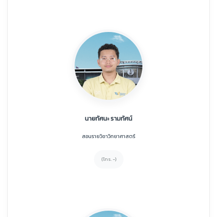
นายทัศนะ รามทัศน์
สอนรายวิชาวิทยาศาสตร์
(โทร. -)