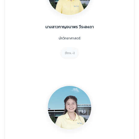
นางสาวกาญจนาพร วีระสะเดา
นักวิทยาศาสตร์
(โทร. -)