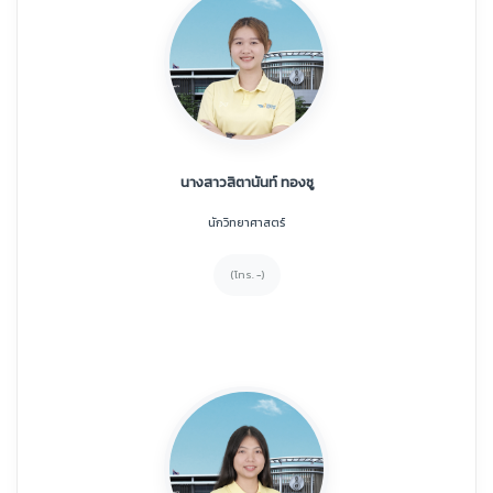
นางสาวสิตานันท์ ทองชู
นักวิทยาศาสตร์
(โทร. -)