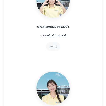
นางสาวเบญจมาศ ชูสงดำ
สอนรายวิชาวิทยาศาสตร์
(โทร. -)