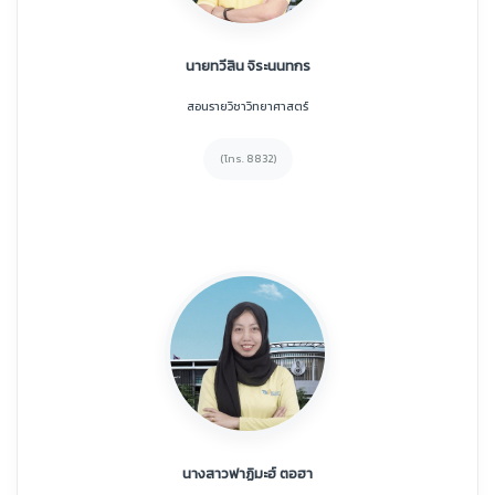
นายทวีสิน จิระนนทกร
สอนรายวิชาวิทยาศาสตร์
(โทร. 8832)
นางสาวฟาฏิมะฮ์ ตอฮา