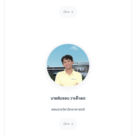
(โทร. -)
นายอิมรอน วาเล๊าะแต
สอนรายวิชาวิทยาศาสตร์
(โทร. -)