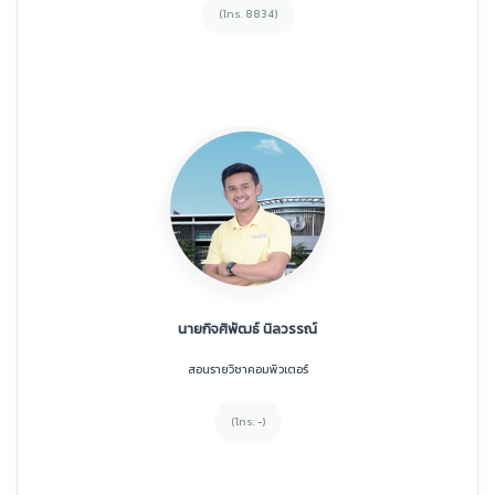
(โทร. 8834)
นายกิจศิพัฒธ์ นิลวรรณ์
สอนรายวิชาคอมพิวเตอร์
(โทร. -)