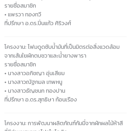
รายชื่อสมาชิก
• แพรวา ทองทวี
ที่ปรึกษา อ.ดร.ปิ่นแก้ว ศิริวงศ์
โครงงาน: โฟมดูดซับน้ำมันที่เป็นมิตรต่อสิ่งแวดล้อม
จากเส้นใยผักตบชวาและน้ำยางพารา
รายชื่อสมาชิก
• นางสาวอภิชญา อุ่นเสียม
• นางสาวณัฐกมล เทพหนู
• นางสาวธัญชนก ทองปาน
ที่ปรึกษา อ.ดร.สุทธิษา ก้อนเรือง
โครงงาน: การพัฒนาผลิตภัณฑ์กัมมี่จากผักผลไม้ห้าสี