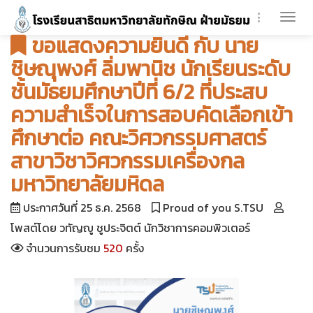
Togg
ขอแสดงความยินดี กับ นาย
navi
ชิษณุพงศ์ ลิ่มพานิช นักเรียนระดับ
ชั้นมัธยมศึกษาปีที่ 6/2 ที่ประสบ
ความสำเร็จในการสอบคัดเลือกเข้า
ศึกษาต่อ คณะวิศวกรรมศาสตร์
สาขาวิชาวิศวกรรมเครื่องกล
มหาวิทยาลัยมหิดล
ประกาศวันที่ 25 ธ.ค. 2568
Proud of you S.TSU
โพสต์โดย วทัญญู ชูประจิตต์ นักวิชาการคอมพิวเตอร์
จำนวนการรับชม
520
ครั้ง