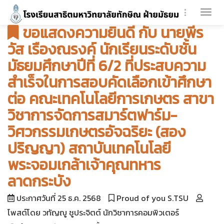
Togg
ขอแสดงความยินดี กับ นายพีร
navi
วัส เรืองณรงค์ นักเรียนระดับชั้น
มัธยมศึกษาปีที่ 6/2 ที่ประสบความ
สำเร็จในการสอบคัดเลือกเข้าศึกษา
ต่อ คณะเทคโนโลยีการเกษตร สาขา
วิชาการจัดการสมาร์ตฟาร์ม-
วิศวกรรมเกษตรอัจฉริยะ (สอง
ปริญญา) สถาบันเทคโนโลยี
พระจอมเกล้าเจ้าคุณทหาร
ลาดกระบัง
ประกาศวันที่ 25 ธ.ค. 2568
Proud of you S.TSU
โพสต์โดย วทัญญู ชูประจิตต์ นักวิชาการคอมพิวเตอร์