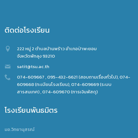
ติดต่อโรงเรียน
222 หมู่ 2 ตำบลบ้านพร้าว อำเภอป่าพะยอม
จังหวัดพัทลุง 93210
satit@tsu.ac.th
074-609667 , 095-432-6621 (สอบถามเรื่องทั่วไป), 074-
609668 (ทะเบียนโรงเรียน), 074-609669 (ระบบ
สารสนเทศ) , 074-609670 (การเงินพัสดุ)
โรงเรียนพันธมิตร
มอ.วิทยานุสรณ์