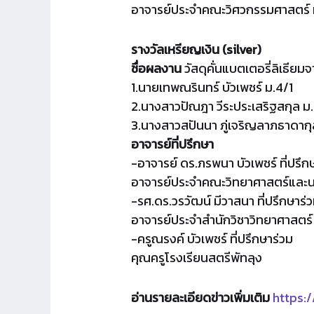
อาจารย์ประจำคณะวิศวกรรมศาสตร์ 
รางวัลเหรียญเงิน (silver)
ชื่อผลงาน
วัสดุคั่นแบตเตอรี่ลิเธียม
1.นายเทพณรินทร์ บัวเพชร์ ม.4/1
2.นางสาวปัณฎา วีระประเสริฐสกุล ม
3.นางสาวสปันนา ภู่​เจริญ​ลาภ​ธ​า​ดา​กุ
อาจารย์ที่ปรึกษา
-อาจารย์ ดร.ภรพนา บัวเพชร์ ที่ปรึก
อาจารย์ประจำคณะวิทยาศาสตร์และนว
-รศ.ดร.วรวัฒน์ มีวาสนา ที่ปรึกษาร่
อาจารย์ประจำสำนักวิชาวิทยาศาสตร์
-ครูณรงค์ บัวเพชร์ ที่ปรึกษาร่วม
คุณครูโรงเรียนสตรีพัทลุง
อ่านรายละเอียดข่าวเพิ่มเติม
https: