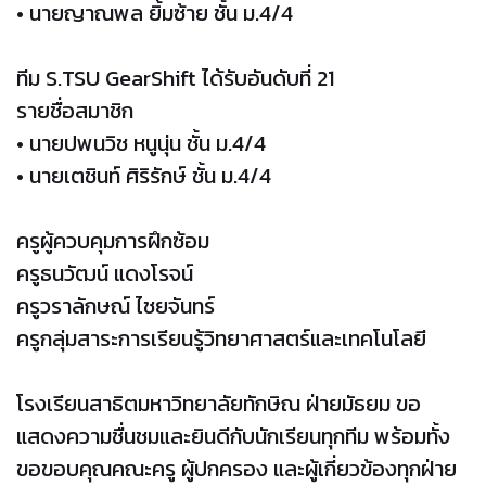
• นายญาณพล ยิ้มซ้าย ชั้น ม.4/4
ทีม S.TSU GearShift ได้รับอันดับที่ 21
รายชื่อสมาชิก
• นายปพนวิช หนูนุ่น ชั้น ม.4/4
• นายเตชินท์ ศิริรักษ์ ชั้น ม.4/4
ครูผู้ควบคุมการฝึกซ้อม
ครูธนวัฒน์ แดงโรจน์
ครูวราลักษณ์ ไชยจันทร์
ครูกลุ่มสาระการเรียนรู้วิทยาศาสตร์และเทคโนโลยี
โรงเรียนสาธิตมหาวิทยาลัยทักษิณ ฝ่ายมัธยม ขอ
แสดงความชื่นชมและยินดีกับนักเรียนทุกทีม พร้อมทั้ง
ขอขอบคุณคณะครู ผู้ปกครอง และผู้เกี่ยวข้องทุกฝ่าย