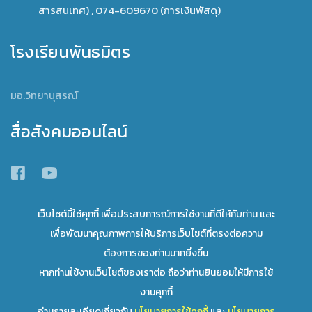
สารสนเทศ) , 074-609670 (การเงินพัสดุ)
โรงเรียนพันธมิตร
มอ.วิทยานุสรณ์
สื่อสังคมออนไลน์
เว็บไซต์นี้ใช้คุกกี้ เพื่อประสบการณ์การใช้งานที่ดีให้กับท่าน และ
เพื่อพัฒนาคุณภาพการให้บริการเว็บไซต์ที่ตรงต่อความ
ต้องการของท่านมากยิ่งขึ้น
พัฒนาโดย โรงเรียนสาธิตมหาวิทยาลัยทักษิณ ฝ่ายมัธยม
หากท่านใช้งานเว็ปไซต์ของเราต่อ ถือว่าท่านยินยอมให้มีการใช้
งานคุกกี้
เลื่อนขึ้นข้างบน
อ่านรายละเอียดเกี่ยวกับ
นโยบายการใช้คุกกี้
และ
นโยบายการ