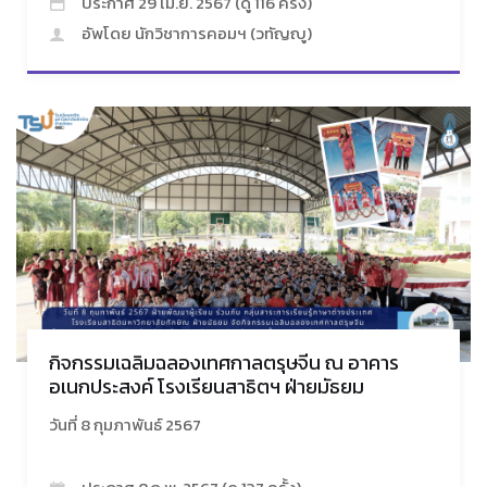
ประกาศ 29 เม.ย. 2567 (ดู 116 ครั้ง)
อัพโดย นักวิชาการคอมฯ (วทัญญู)
กิจกรรมเฉลิมฉลองเทศกาลตรุษจีน ณ อาคาร
อเนกประสงค์ โรงเรียนสาธิตฯ ฝ่ายมัธยม
วันที่ 8 กุมภาพันธ์ 2567